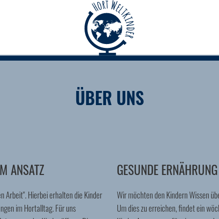
ÜBER UNS
EM ANSATZ
GESUNDE ERNÄHRUNG
 Arbeit". Hierbei erhalten die Kinder
Wir möchten den Kindern Wissen übe
ngen im Hortalltag. Für uns
Um dies zu erreichen, findet ein wöc