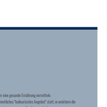
r eine gesunde Ernährung vermitteln.
hentliches "kulinarisches Angebot" statt, in welchem die