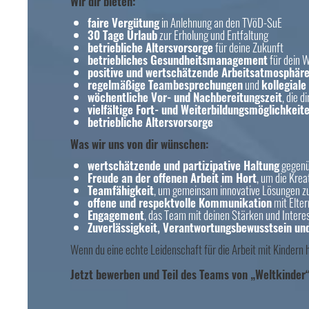
Wir dir bieten:
faire Vergütung
in Anlehnung an den TVöD-SuE
30 Tage Urlaub
zur Erholung und Entfaltung
betriebliche Altersvorsorge
für deine Zukunft
betriebliches Gesundheitsmanagement
für dein 
positive und wertschätzende Arbeitsatmosphär
regelmäßige Teambesprechungen
und
kollegiale
wöchentliche Vor- und Nachbereitungszeit
, die d
vielfältige Fort- und Weiterbildungsmöglichkeit
betriebliche Altersvorsorge
Was wir uns von dir wünschen:
wertschätzende und partizipative Haltung
gegenü
Freude an der offenen Arbeit im Hort
, um die Krea
Teamfähigkeit
, um gemeinsam innovative Lösungen zu
offene und respektvolle Kommunikation
mit Elter
Engagement
, das Team mit deinen Stärken und Intere
Zuverlässigkeit, Verantwortungsbewusstsein und 
Wenn du eine echte Leidenschaft für die Arbeit mit Kindern
Jetzt bewerben und Teil des Teams von „Weltkinder